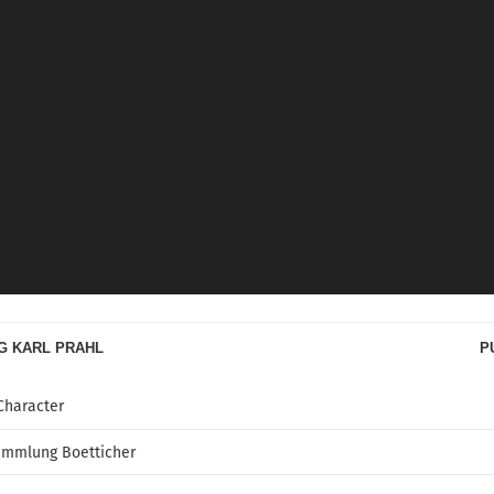
G KARL PRAHL
P
Character
ammlung Boetticher