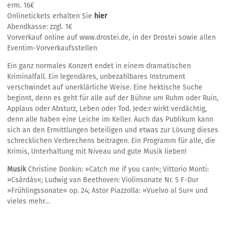
erm. 16€
Onlinetickets erhalten Sie
hier
Abendkasse: zzgl. 1€
Vorverkauf online auf www.drostei.de, in der Drostei sowie allen
Eventim-Vorverkaufsstellen
Ein ganz normales Konzert endet in einem dramatischen
Kriminalfall. Ein legendäres, unbezahlbares Instrument
verschwindet auf unerklärliche Weise. Eine hektische Suche
beginnt, denn es geht für alle auf der Bühne um Ruhm oder Ruin,
Applaus oder Absturz, Leben oder Tod. Jede:r wirkt verdächtig,
denn alle haben eine Leiche im Keller. Auch das Publikum kann
sich an den Ermittlungen beteiligen und etwas zur Lösung dieses
schrecklichen Verbrechens beitragen. Ein Programm für alle, die
Krimis, Unterhaltung mit Niveau und gute Musik lieben!
Musik
Christine Donkin: »Catch me if you can!«; Vittorio Monti:
»Csárdás«; Ludwig van Beethoven: Violinsonate Nr. 5 F-Dur
»Frühlingssonate« op. 24; Astor Piazzolla: »Vuelvo al Sur« und
vieles mehr…