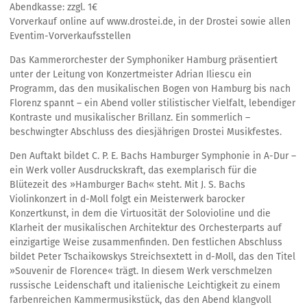
Abendkasse: zzgl. 1€
Vorverkauf online auf www.drostei.de, in der Drostei sowie allen
Eventim-Vorverkaufsstellen
Das Kammerorchester der Symphoniker Hamburg präsentiert
unter der Leitung von Konzertmeister Adrian Iliescu ein
Programm, das den musikalischen Bogen von Hamburg bis nach
Florenz spannt – ein Abend voller stilistischer Vielfalt, lebendiger
Kontraste und musikalischer Brillanz. Ein sommerlich –
beschwingter Abschluss des diesjährigen Drostei Musikfestes.
Den Auftakt bildet C. P. E. Bachs Hamburger Symphonie in A-Dur –
ein Werk voller Ausdruckskraft, das exemplarisch für die
Blütezeit des »Hamburger Bach« steht. Mit J. S. Bachs
Violinkonzert in d-Moll folgt ein Meisterwerk barocker
Konzertkunst, in dem die Virtuosität der Solovioline und die
Klarheit der musikalischen Architektur des Orchesterparts auf
einzigartige Weise zusammenfinden. Den festlichen Abschluss
bildet Peter Tschaikowskys Streichsextett in d-Moll, das den Titel
»Souvenir de Florence« trägt. In diesem Werk verschmelzen
russische Leidenschaft und italienische Leichtigkeit zu einem
farbenreichen Kammermusikstück, das den Abend klangvoll